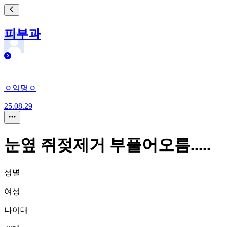
피부과
ㅇ익명ㅇ
25.08.29
눈옆 쥐젖제거 부풀어오름.....
성별
여성
나이대