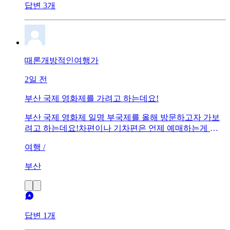
답변 3개
때론개방적인여행가
2일 전
부산 국제 영화제를 가려고 하는데요!
부산 국제 영화제 일명 부국제를 올해 방문하고자 가보
려고 하는데요!차편이나 기차편은 언제 예매하는게 좋
은가요?언제 그 일정에 맞게 열리나요?또 부국제는 기간
여행 /
내내 다양한 행사가 있는건가요? 아니면 영화를 보러 가
는 것인가요?부국제는 처음이라 잘 몰라서 언제 가는게
부산
좋은지, 갈때 뭘 예매해야하는지, 당일 하루면 될지 몇 박
보내는게 나을지, 가면 어떤 이벤트들이 있는지 궁금합
니다!또 부국제는 정확히 어떤 행사인건지, 그 안에 어떤
이벤트들이 메인인건지 궁금합니다!잘 모르는 부국제
잘 알고 잘 준비해서 가고 싶어요ㅜㅜ
답변 1개