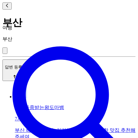
부산
여행
부산
답변 등록순
한참존중받는왕도마뱀
7시간 전
부산 해양박물관 놀러가는데 아이랑 갈만한 맛집 추천해
주세여