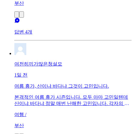
부산
답변 4개
여전히끼가많은청설모
1일 전
여름 휴가, 산이냐 바다냐 그것이 고민입니다.
본격적인 여름 휴가 시즌입니다. 모두 아마 고민일텐데
산이냐 바다냐 정말 매번 난해한 고민입니다. 각자의 장
단점이 모두 있는데 모두 어디로 선택하시는지 궁금합니
여행 /
다
부산