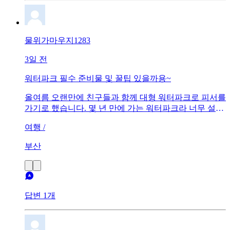
물위가마우지1283
3일 전
워터파크 필수 준비물 및 꿀팁 있을까용~
​올여름 오랜만에 친구들과 함께 대형 워터파크로 피서를
가기로 했습니다. 몇 년 만에 가는 워터파크라 너무 설레
는데, 준비물을 무엇부터 챙겨야 할지 감이 오지 않더라
여행 /
고요. 방수팩, 아쿠아슈즈, 모자 등 기본적인 것 외에 현
장에서 안 챙겨가서 후회하는 필수 아이템이 있는지 궁
부산
금합니다. 또 인기 놀이기구 대기 시간을 줄이고 쾌적하
게 시설을 이용할 수 있는 워터파크 실전 이용 팁을 알려
주세요.
답변 1개