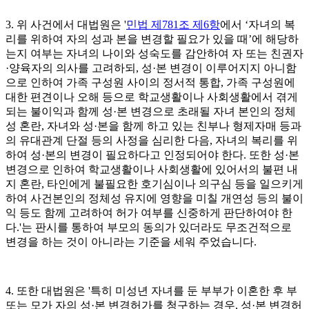
3. 위 사건에서 대법원은 '
민법 제781조 제6항
에서 ‘자녀의 복
리를 위하여 자의 성과 본을 변경할 필요가 있을 때’에 해당하
는지 여부는 자녀의 나이와 성숙도를 감안하여 자 또는 친권자
·양육자의 의사를 고려하되, 성·본 변경이 이루어지지 아니함
으로 인하여 가족 구성원 사이의 정서적 통합, 가족 구성원에
대한 편견이나 오해 등으로 학교생활이나 사회생활에서 겪게
되는 불이익과 함께 성·본 변경으로 초래될 자녀 본인의 정체
성 혼란, 자녀와 성·본을 함께 하고 있는 친부나 형제자매 등과
의 유대관계 단절 등의 사정을 심리한 다음, 자녀의 복리를 위
하여 성·본의 변경이 필요하다고 인정되어야 한다. 또한 성·본
변경으로 인하여 학교생활이나 사회생활에 있어서의 불편 내
지 혼란, 타인에게 불필요한 호기심이나 의구심 등을 일으키게
하여 사건본인의 정체성 유지에 영향을 미칠 개연성 등의 불이
익 등도 함께 고려하여 허가 여부를 신중하게 판단하여야 한
다.'는 판시를 통하여 부모의 동의가 있더라도 무조건적으로
변경을 하는 것이 아니라는 기준을 세워 주었습니다.
4. 또한 대법원은 '특히 미성년 자녀를 둔 부부가 이혼한 후 부
또는 모가 자의 성·본 변경허가를 청구하는 경우, 성·본 변경허