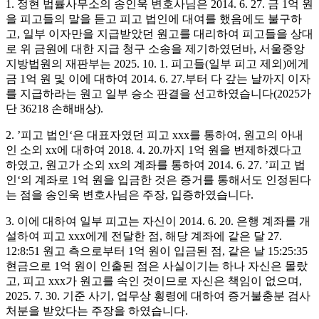
1. 정현 법률사무소의 송인욱 변호사님은 2014. 6. 27. 금 1억 원
을 피고들의 말을 듣고 피고 법인에 대여를 했음에도 불구하
고, 일부 이자만을 지급받았던 원고를 대리하여 피고들을 상대
로 위 금원에 대한 지급 청구 소송을 제기하였던바, 서울중앙
지방법원의 재판부는 2025. 10. 1. 피고들(일부 피고 제외)에게
금 1억 원 및 이에 대하여 2014. 6. 27.부터 다 갚는 날까지 이자
를 지급하라는 원고 일부 승소 판결을 선고하였습니다(2025가
단 36218 손해배상). ​
2. ’피고 법인‘은 대표자였던 피고 xxx를 통하여, 원고의 아내
인 소외 xx에 대하여 2018. 4. 20.까지 1억 원을 변제하겠다고
하였고, 원고가 소외 xx의 계좌를 통하여 2014. 6. 27. ’피고 법
인‘의 계좌로 1억 원을 입금한 것은 증거를 통해서도 인정된다
는 점을 송인욱 변호사님은 주장, 입증하였습니다. ​
3. 이에 대하여 일부 피고는 자신이 2014. 6. 20. 은행 계좌를 개
설하여 피고 xxx에게 전달한 점, 해당 계좌에 같은 달 27.
12:8:51 원고 측으로부터 1억 원이 입금된 점, 같은 날 15:25:35
현금으로 1억 원이 인출된 점은 사실이기는 하나 자신은 몰랐
고, 피고 xxx가 원고를 속인 것이므로 자신은 책임이 없으며,
2025. 7. 30. 기준 사기, 업무상 횡령에 대하여 증거불충분 검사
처분을 받았다는 주장을 하였습니다.