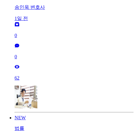
송인욱 변호사
1일 전
0
0
62
NEW
법률