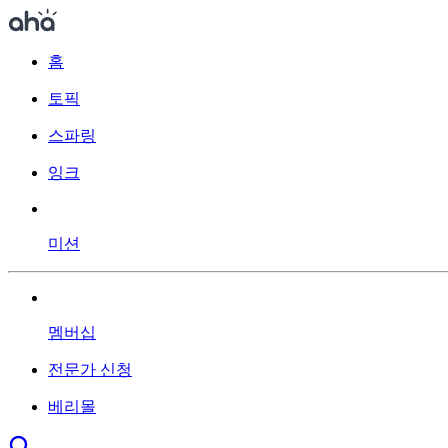
홈
토픽
스파링
잉크
미션
멤버십
전문가 신청
베리몰