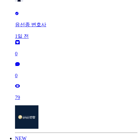
유선종 변호사
1일 전
0
0
79
NEW