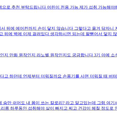
 책으로 추천 부탁드립니다 어린이 전용 가능 제가 섭취 가능해야
커서 뒤에 에어컨까지 손이 닿지 않습니다 그렇다고 옮겨 닦자니 저
장고 뒤에 벽에 이제 걸려있다 생각하시면 되는데 팔뻗어서 닿지 
 ㅇ업체에서도 냉장고 해결 못하면 청소 못해주신다고 하시니 당
작인지 만화 원작인지 라노벨 원작인지도 궁금합니다 3기 아예 소식
았다고 하던데 언제부터 더워질까요 손풍기를 사면 더워질 때 버
 숨만 쉬어도 내 몸이 쓰는 칼로리? 라고 알고있는데 그럼 여기서
로리릉 하루동안 섭취해야 살이 빠지고 찌고 건강이 헤칠 정도로 
단 그리고 그 중간은 어느정도 섭취 해야하는 건지 궁금합니다