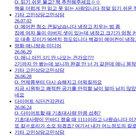
Q.
읽기 쉬운 불교? 책 추천해주세요ㅇㅇ
책을 더럽게 안 읽고 못 읽는 사람입니다 정말 읽기 쉬운
기타 고민상담
고민상담
26.07.02
Q.
에어컨 청소 큰일났습니다 냉장고 치우는 법 좀
집에 여자 둘이 아버지 셋이 있는데 냉장고 크기가 엄청 
요 대충 깊이가 90센치 정도입니다 벽걸이 에어컨이 냉
건가요 3년 못 닦았습니다 진짜 폐병걸려 죽어요 이러다
영화·애니
방송·미디어
26.06.29
Q.
애니 아인 3기 안 나오는 건가요???
2기까지 안 봤는데 보니까 완결 안 난 거 같은데 애니 원
기타 고민상담
고민상담
26.06.28
Q.
언제쯤부터 다시 습해지고 더워질까요
지금 시원하고 쾌적한 공기를 만끽할 날이 얼마 남지 않
네요
다이어트 식단
건강관리
26.06.24
Q.
다이어트할 때 기초대사량 만큼 섭취?
기초대사량이 인바디 쟀을 때 1111이라고 나왔습니다 이게
또 칼ㄹ로리가 소모 되겠죠? 여기서 내가 어느정도의 칼
요요가 안 오게 천천히 빼는 정도와 요요 오도록 빼는 식
기타 고민상담
고민상담