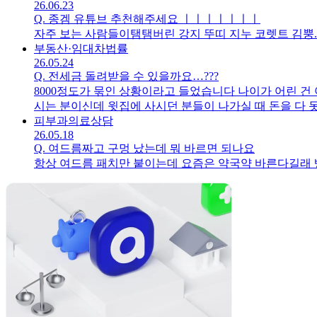
26.06.23
Q.
종겜 유튜브 추천해주세요 ㅣㅣㅣㅣㅣㅣㅣ
자주 보는 사람들이탬탬버린 강지 뚜띠 지누 코렛트 김뿡
부동산·임대차
법률
26.05.24
Q.
전세금 돌려받을 수 있을까요…???
8000정도가 묶인 상황이라고 들었습니다 나이가 어린 
시는 분이신데 윗집에 사시던 분들이 나가실 때 돈을 다
고 해서 그냥 지내는 중입니다 집주인 아저씨께성 땅이 있
피부과
의료상담
26.05.18
아니잖습니다 엎친데 덮친 격으로 집주인 아저씨께서 암으
Q.
여드름짜고 구멍 났는데 뭐 바르면 되나요
고 하더라구요… 이 상황이 지속된지는 대충만으로 2년 정
항상 여드름 패치만 붙이는데 요즘은 약국약 바른다길래 빵
안 쓰고 살다가 최근에 말이 나와 해야할 걸 놓쳤다는 걸 
되는 걸까요..?3. 질문 드리는 것 이외에 해주실 조
잡하거나 머리 쓰고 알아보고 하는 일은 아예 할 줄 몰
르겠습니다 .. 도움 부탁드립니다