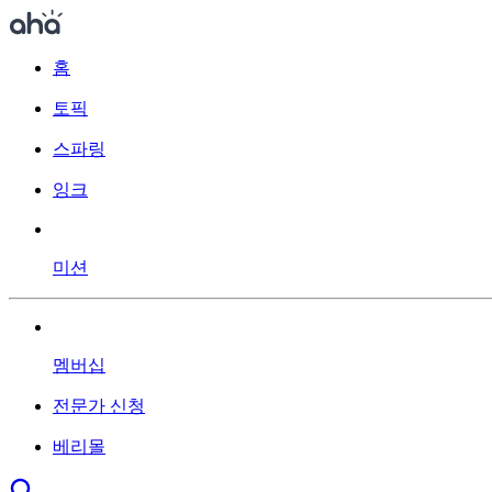
홈
토픽
스파링
잉크
미션
멤버십
전문가 신청
베리몰