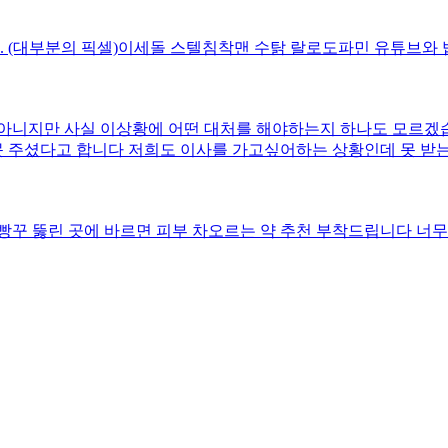
.. (대부분의 픽셀)이세돌 스텔침착맨 수탉 랄로도파민 유튜브와
건 아니지만 사실 이상황에 어떤 대처를 해야하는지 하나도 모르겠
 못 주셨다고 합니다 저희도 이사를 가고싶어하는 상황인데 못 받
으셔서 그게 팔리면 돈을 주ㅛㅣㄹ 수 있는 상황입니더 근데 아시
로 몸이 많이 안 좋아지셨습니다 이런 말은 하면 인 되지만 듣기
도가 되었고가족 중 한 명이 제게 법원에 가서 뭔가를 하라고 했
꾸 뚫린 곳에 바르면 피부 차오르는 약 추천 부착드립니다 너무 
알았습니다1. 제가 해야할 일이 할 수 있는 일이 무엇이 있을까요2
언이 있다면 부탁드립니다부모님께선 부동산에서 얘기해보시고 괜찮겠
라하시는 분들이라 밑에 자녀들이 해결해야하는 상황인데 일단 저는