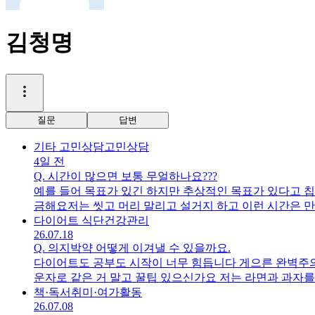
김청명
질문
답변
기타 고민상담
고민상담
4일 전
Q.
시간이 많으면 보통 무얼하나요???
예를 들어 목표가 있긴 하지만 추상적인 목표가 있다고 칩
금해요저는 씻고 머리 말리고 설거지 하고 이런 시간은 만
하는 일이 있다면 그것에 집중해서 처리하고 온전히 내 
다이어트 식단
건강관리
26.07.18
Q.
의지박약 어떻게 이겨낼 수 있을까요.
다이어트도 공부도 시작이 너무 힘듭니다 게으른 완벽주의
운자로 같은 거 말고 꿀팁 있으신가요 저는 라면과 과자
책·독서
취미·여가활동
26.07.08