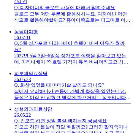
4일 전
각하는지 궁금랍니다
Q.
디자이너의 클로드 사용에 대해서 알려주세요
클로드 모두 어떤 부분에 활용하시나요. 디자이넌 어떤
식으로 활용해야할까요? 유아이쪽으로는 피그마로 이용
을 많이 한다던데 많은 추천 부탁합니다
동남아
여행
26.07.11
Q.
5월 싱가포르 마리나베이 호텔이 비싼 이유가 뭘까
요?
2027년 5월 3일~6일쯤 싱가포르 여행을 알아보고 있는
데, 마리나베이 쪽 호텔 가격이 유독 비싸더라고요.싱가
포르 현지 연휴 때문인지, 일본 골든위크나 다른 나라 연
피부과
의료상담
휴 영향인지 궁금합니다. 혹시 이 시기에 특별한 행사나
26.05.23
성수기 요인이 있을까요?
Q.
화상 입었을 때 마데카솔 발라도 되나요?
집에서 요리하다가 손등에 가볍게 화상을 입었는데요.
물집은 아직 안 잡혔고 빨갛게 화끈거리는 정도입니다.
집에 마데카솔이 있어서 발라도 되는지 궁금해요. 검색
성형외과
의료상담
해보니까 어떤 분들은 괜찮다고 하고 어떤 분들은 오히
26.05.22
려 안 좋다고 해서 헷갈립니다. 화상 초기에 발라도 되는
Q.
인모드 하면 정말 볼살 빠지는지 궁금해요
건지, 아니면 다른 연고를 써야 하는 건지 알려주세요.
인모드 하면 볼살이 정말 빠질까요? 그러면 팔자쪽이나