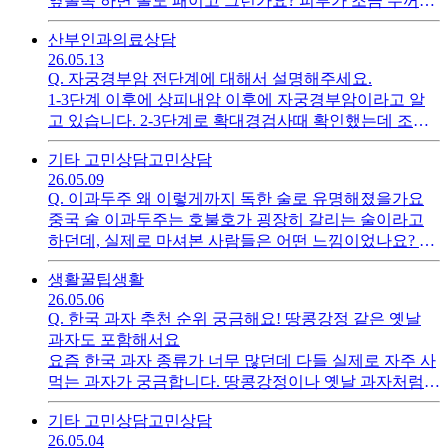
옆볼쪽 하면 볼도 패이고 그런가요? 피부가 조금 두꺼운
편인데 큰문제 없을까요 몇번정도 해야할까요?
산부인과
의료상담
26.05.13
Q.
자궁경부암 전단계에 대해서 설명해주세요.
1-3단계 이후에 상피내암 이후에 자궁경부암이라고 알
고 있습니다. 2-3단계로 확대경검사때 확인했는데 조직
검사 이후에 암까지 진단의 가능성도 높나요?
기타 고민상담
고민상담
26.05.09
Q.
이과두주 왜 이렇게까지 독한 술로 유명해졌을가요
중국 술 이과두주는 호불호가 굉장히 갈리는 술이라고
하던데, 실제로 마셔본 사람들은 어떤 느낌이었나요? 한
국 소주나 위스키랑 비교하면 어떤 차이가 있는지, 왜 중
생활꿀팁
생활
국에서는 대중적으로 많이 마시는 술이 되었는지도 궁금
26.05.06
합니다. 또 입문자가 마시기엔 어떤 안주나 마시는 방식
Q.
한국 과자 추천 순위 궁금해요! 땅콩강정 같은 옛날
이 가장 괜찮은지도 궁금해요
과자도 포함해서요
요즘 한국 과자 종류가 너무 많던데 다들 실제로 자주 사
먹는 과자가 궁금합니다. 땅콩강정이나 옛날 과자처럼
계속 손 가는 과자도 좋아하고 편의점 신상 과자도 좋아
기타 고민상담
고민상담
하는데, 여러분 기준 한국 과자 추천 순위 알려주세요!
26.05.04
달달한 거, 짭짤한 거 상관 없이 자주 먹는 과자 궁금합니