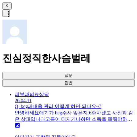
진심정직한사슴벌레
질문
답변
피부과
의료상담
26.04.11
Q.
bcg피내용 관리 어떻게 하면 되나요~?
안녕하세요애기가 bcg주사 맞은지 6주차됐고 사진과 같
은 상태입니다고름이 터지거나하면 소독을 해줘야하는
지, 소독을 해야하면 어떻게 해야하는지,눕힐 때 상처 쪽
으로 눕혀도 되는지,샤워 평상시처럼 해도되는지궁금합