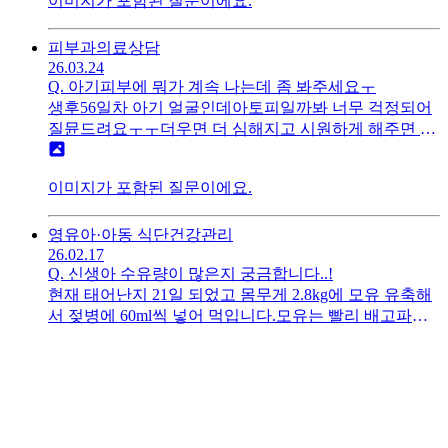
이미지가 포함된 질문이에요.
니다😅답변 주시는 분들께 미리 감사드립니다👍🏻
피부과
의료상담
26.03.24
Q.
아기피부에 뭐가 계속 나는데 좀 봐주세요ㅜ
생후56일차 아기 얼굴인데아토피일까봐 너무 걱정되어
질뮨드려요ㅜㅜ더우면 더 심해지고 시원하게 해주면 붉
은기는 많이 사라지는데 여드름같이 오돌토돌한건 그대
로예요.미간은 오돌토돌한 것들이 밀집해있고 살짝 노란
이미지가 포함된 질문이에요.
기도 돌아요.몸엔 없고 목까지 나 있어요..유전력있어서
넘 걱정인데단순 태열일지 아토피일지 궁금합니다그리
고 당장 병원 가야하는지도요고견 부탁드립니다
영유아·아동 식단
건강관리
26.02.17
Q.
신생아 수유량이 많은지 궁금합니다..!
현재 태어난지 21일 되었고 몸무게 2.8kg에 모유 유축해
서 젖병에 60ml씩 넣어 먹입니다.모유는 빨리 배고파서
달라는대로 주고 있어서수유텀은 빠르면 1시간반~3시
간 사이로 주고 있습니다.아기는 10분 만에 다 먹고 트림
시킬 때나 누워있다가 종종 소량 게워냅니다.어떤 날은 2
시간 텀으로 하루 12회 60ml 주니 하루 적정량보다 훨씬
많은 양을 주게 되는데 하루 종일 응아를 하고 배도 빵빵
합니다. 조리원에서는 괜찮다고 현재 몸무게에선 1회 수