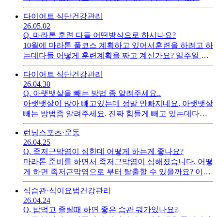
요.. 추천해주세요.
다이어트 식단
건강관리
26.05.02
Q.
마라톤 훈련 다들 어떤방식으로 하시나요?
10월에 마라톤 풀코스 계획하고 있어서훈련을 하려고 하
는데다들 어떻게 훈련계획을 짜고 계신가요? 일주일 루
틴을 알려주세요~~
다이어트 식단
건강관리
26.04.30
Q.
아랫뱃살을 빼는 방법 좀 알려주세요..
아랫뱃살이 많아 빼고있는데 정말 안빠지네요. 아랫뱃살
빼는 방법좀 알려주세요. 진짜 힘들게 빼고 있는데다이
어트는 진짜 다들 어떻게 하는지...
런닝
스포츠·운동
26.04.25
Q.
족저근막염이 심한데 어떻게 하는게 좋나요?
마라톤 준비를 하면서 족저근막염이 심해졌습니다. 어떻
게 하면 족저근막염으로 부터 탈출할 수 있을까요? 이게
아치가 무너진 것과 연관이 있나요?
식습관·식이요법
건강관리
26.04.24
Q.
밥먹고 졸릴때 하면 좋은 습관 뭐가있나요?