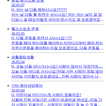
휴일·휴가
고용·노동
26.05.07
Q.
쉬는 날 다들 뭐하시나요??????
쉬는 날 다들 뭘 하면수 쉬시나요? 저는 쉬는 날이 잘 없
다보니 쉴 때도어떻게 쉬어야 하는지도 잘 모르겠어요
다들 뭐하면서 쉬시는지 궁금해요.
헬스
스포츠·운동
26.05.05
Q.
다들 운동을 하면서 사시나요? ???
운동을 해야 하는데뭘 해야하는지어디서부터 해야 하는
지무슨운동을 해야하는지잘 모르겠어요. 다들 운동을 어
떻게 시작하시나요.
생활꿀팁
생활
26.05.04
Q.
오늘 다들 어디가시나요? 사람이 많아서 걱정인데ㅡ.
오늘 다들 어디로 가시나요?어딜 가든 사람이 정말 많아
서어딜 가야할지 모르겠네요.. 진짜 사람이 많아서 나가
기 싫어요.. 어떺해요
기타 육아상담
육아
26.05.04
Q.
어린이날 어디가는게 사람이 없을까요?
서울에 진짜 어딜가든 사람이 바글바글 하네요..어딜 가
야 사람이 없을까요... 사람없이 애들이 잘 놀 수 있을까