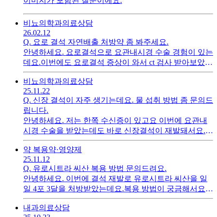
이미지가 포함된 질문이에요.
요.아래 사진 캡처해서 업로드해보았는데요. 오른쪽에
하얀 점 1개, 왼쪽에 위아래로 하얀 점 2개가 보이는데요.
작년에 요관 결석 제거 수술 받은 직후에 찍은 것에도 보
비뇨의학과
의료상담
이더라고요.결석 제거 후에 찍은 거라서 결석은 아닌 것
26.02.12
Q.
요로 결석 자연배출 처방약 좀 봐주세요.
같은데요.이건 무슨 석회화라고 봐야 할까요? 아니면 ct
안녕하세요. 요로결석으로 요관내시경 수술 경험이 있는
음영 때문에 보이는 걸까요?
데요.이번에도 요로결석 증상이 와서 ct 검사 받아보았는
데요. 수신증이 있지만0.2~0.3cm 로 자연배출을 권하시
비뇨의학과
의료상담
더라고요.처방전을 받아왔는데요.한미탐시오디정 0.4mg
25.11.22
넥시움정 20mg펠루비 서방정유로시트라케이 서방정이
Q.
신장 결석이 자주 생기는데요. 물 섭취 방법 좀 문의드
렇게 받아왔는데요. 저는 통증이 아주 가끔씩 치골쪽과
립니다.
생식기 쪽이 콕콕 찌르는 통증이 있는데요.펠루비 서방
안녕하세요. 저는 한쪽 수신증이 있고요 이번에 요관내
정이 진통 소염제이더라고요.가급적 신장에 무리주지 않
시경 수술을 받았는데도 바로 신장결석이 재발돼서요..
으려고 진통제는 먹지 않는 편인데요.그래서 펠루비 서
(수신증은 그대로입니다.)제가 평소에 빈뇨감과 야간뇨
방정을 먹지 않거나 하루 2회를 1회분으로 줄여도 될까
약 복용
약·영양제
가 있어서 물 1.5리터를 나눠 마시는데요. (체중에 맞는
요?단순히 진통제 뿐만이 아니라 소염제 역할도 하기에
25.11.12
섭취량이 1.5리터 같습니다.)야간뇨가 신경쓰여서 취침
먹는 게 좋을까요?
Q.
유로시트라 씨산 복용 방법 문의드려요.
전 4시간 전까지만 마시고 다음날까지 거의 10시간 넘게
안녕하세요. 이번에 결석 재발로 유로시트라 씨산을 일
마시지 않더라고요.그래도 꼭 야간뇨 한번은 깹니다.ㅜ
일 4포 3달을 처방받았는데요.복용 방법이 궁금해서요.
ㅜ그런데요. 결석이 저류되고 밤에 농축되면 잘 생긴다
(저는 수신증이 있고 cr은 정상입니다.)찬물 200ml 정도
고 해서요.가급적 자는 시간 빼고 물을 마시는 시간이 길
내과
의료상담
에 타봤는데요. 잘 녹지를 않더라고요. 좀 따뜻하고 뜨거
어야지 좋은가요?중간에 깨어나서 한 두잔이라도 먹어