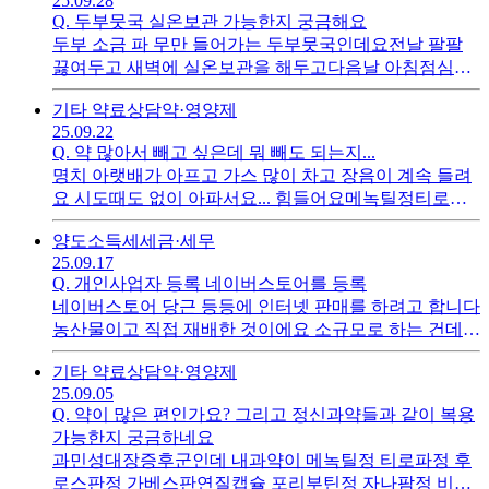
25.09.28
Q.
두부뭇국 실온보관 가능한지 궁금해요
두부 소금 파 무만 들어가는 두부뭇국인데요전날 팔팔
끓여두고 새벽에 실온보관을 해두고다음날 아침점심저
녁 먹으려고 하는데 괜찮나요?먹을 때 다시 팔팔 끓이고
기타 약료상담
약·영양제
먹으려구 해요두부가 쉽게 상한다길래 걱정이 되어서요
25.09.22
Q.
약 많아서 빼고 싶은데 뭐 빼도 되는지...
명치 아랫배가 아프고 가스 많이 차고 장음이 계속 들려
요 시도때도 없이 아파서요... 힘들어요메녹틸정티로파
정후로스판정가베스판연질캡슐비오플250캡슐자나팜정
양도소득세
세금·세무
이에요... 뭐를 빼고 먹어도 되나요?6개라 좀 많은 것 같
25.09.17
아서요...
Q.
개인사업자 등록 네이버스토어를 등록
네이버스토어 당근 등등에 인터넷 판매를 하려고 합니다
농산물이고 직접 재배한 것이에요 소규모로 하는 건데요
개인사업자 간이과세자로 했고 업종코드도 통신판매업
기타 약료상담
약·영양제
소매업으로 했습니다 근데 아버지께서 영세? 얘기를 꺼
25.09.05
내시는데 그건 아니죠? 잘한 건지 좀 헷갈려서 물어봅니
Q.
약이 많은 편인가요? 그리고 정신과약들과 같이 복용
다소규모로 농산물 재배한 걸 판매하려고 함개인사업자
가능한지 궁금하네요
간이과세자 통신판매업소매업맞나요? 적합하게 한 거
과민성대장증후군인데 내과약이 메녹틸정 티로파정 후
맞나요?
로스판정 가베스판연질캡슐 포리부틴정 자나팜정 비오