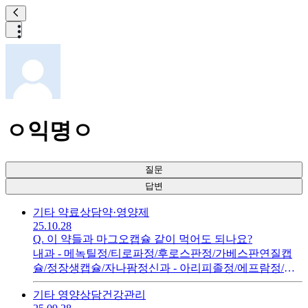
ㅇ익명ㅇ
질문
답변
기타 약료상담
약·영양제
25.10.28
Q.
이 약들과 마그오캡슐 같이 먹어도 되나요?
내과 - 메녹틸정/티로파정/후로스판정/가베스판연질캡
슐/정장생캡슐/자나팜정신과 - 아리피졸정/에프람정/베
아파모정/환인부스피론정/에나폰정이렇게랑 마그오캡
기타 영양상담
건강관리
슐 같이 복용이 가능한가요?