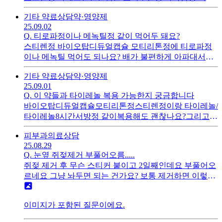
플250캡슐 총 7알이거든요 약이 좀 많은 편인가요?그리
기타 약료상담
약·영양제
고 아리피졸 에프람 환인부스피론 베아파모정 저 내과약
25.09.02
들이랑 같이 복용 가능한가여?
Q.
티로파정이나 메녹틸정 같이 먹어두 돼요?
스티렌정 바이오탑디듀얼캡슐 모티리톤정에 티로파정
이나 메녹틸 먹어도 되나요? 배가 불편하게 아파대서
요... ㅠㅠ 티로파정이나 메녹틸정 중 어떤 걸 먹는 게 나
기타 약료상담
약·영양제
은가요
25.09.01
Q.
이 약들과 타이레놀 복용 가능한지 궁금합니다
바이오탑디듀얼캡슐모티리톤정스티렌정이랑 타이레놀/
타이레놀8시간서방정 같이복용해도 괜찮나요?그리고
이 약들 복통을 잡아줄 수 있는 게 있나용?과민성대장증
피부과
의료상담
후군으로 복통이 있어서요
25.08.29
Q.
눈옆 쥐젖제거 부풀어오름.....
쥐젖 제거 후 무슨 스티커 붙이고 2일째인데요 부풀어오
르네요 그냥 놔두면 되는 건가요? 보통 제거하면 이렇게
부풀어오르나요? 레이저로 조졌어요
이미지가 포함된 질문이에요.