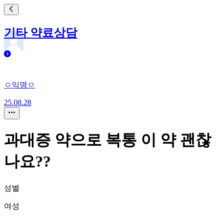
기타 약료상담
ㅇ익명ㅇ
25.08.28
과대증 약으로 복통 이 약 괜찮
나요??
성별
여성