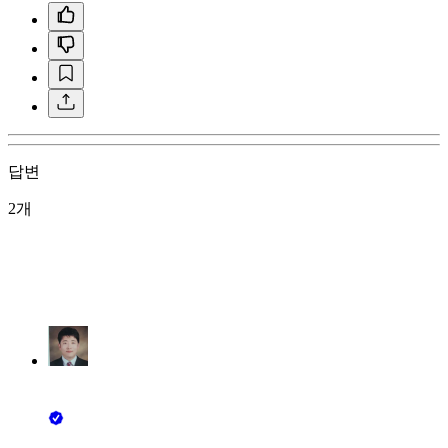
답변
2개