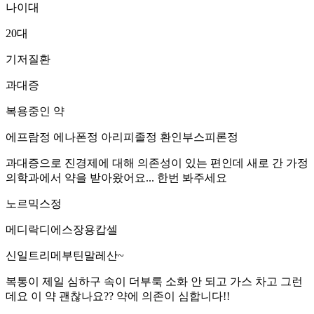
나이대
20대
기저질환
과대증
복용중인 약
에프람정 에나폰정 아리피졸정 환인부스피론정
과대증으로 진경제에 대해 의존성이 있는 편인데 새로 간 가정
의학과에서 약을 받아왔어요... 한번 봐주세요
노르믹스정
메디락디에스장용캅셀
신일트리메부틴말레산~
복통이 제일 심하구 속이 더부룩 소화 안 되고 가스 차고 그런
데요 이 약 괜찮나요?? 약에 의존이 심합니다!!