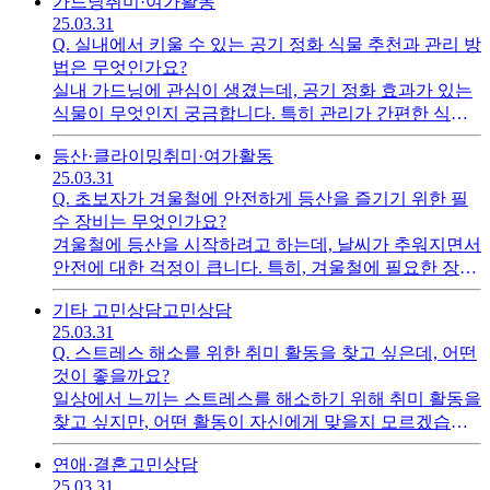
가드닝
취미·여가활동
그램을 구한데요 근데 문제가 거리하고 숙식이에요 근데
25.03.31
제나이로 다른 일을 구하기에는 힘들고 순천은 가면 프
Q.
실내에서 키울 수 있는 공기 정화 식물 추천과 관리 방
로그램을 제가 담당하고 제감 당담하니까 나이 상관없이
법은 무엇인가요?
바로 관리자가 될것 같다는 예상이 되요 급여는 280 정도
실내 가드닝에 관심이 생겼는데, 공기 정화 효과가 있는
괜찮을까요?
식물이 무엇인지 궁금합니다. 특히 관리가 간편한 식물
이나 초보자가 쉽게 키울 수 있는 식물 추천과 함께, 물
등산·클라이밍
취미·여가활동
주기나 햇빛 요구량 등 관리 방법에 대한 정보가 필요합
25.03.31
니다. 실내에서 건강한 식물을 기르고 싶습니다.
Q.
초보자가 겨울철에 안전하게 등산을 즐기기 위한 필
수 장비는 무엇인가요?
겨울철에 등산을 시작하려고 하는데, 날씨가 추워지면서
안전에 대한 걱정이 큽니다. 특히, 겨울철에 필요한 장비
가 어떤 것인지 잘 모르겠고, 방한복이나 아이젠 같은 필
기타 고민상담
고민상담
수 장비 외에 추가로 챙겨야 할 것이 있는지 궁금합니다.
25.03.31
또한, 초보자가 겨울철 등산 시 주의해야 할 점이나, 안전
Q.
스트레스 해소를 위한 취미 활동을 찾고 싶은데, 어떤
하게 산행을 즐기기 위한 팁이 있다면 꼭 알고 싶습니다.
것이 좋을까요?
일상에서 느끼는 스트레스를 해소하기 위해 취미 활동을
찾고 싶지만, 어떤 활동이 자신에게 맞을지 모르겠습니
다. 다양한 취미 중에서 스트레스 해소에 효과적인 활동
연애·결혼
고민상담
이 무엇인지 추천받고 싶습니다.
25.03.31