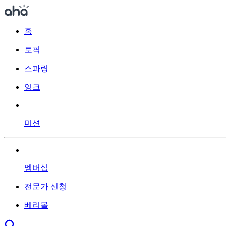
홈
토픽
스파링
잉크
미션
멤버십
전문가 신청
베리몰