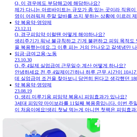
Q.
이 경우에도 부당해고에 해당하나요?
제가 다니는 아르바이트는 규모가 좀 있는 곳이라 직원이 
영이 어려워져 주말 알바를 쓰지 못하는 상황에 이르러 제
일은 적지 않았습니다) 그런데 오늘 상사가 저에게 얘기를
약 복용
약·영양제
23.12.11
력 해봤는데 안됐다.’ ,‘공사, 보수하는 기간에는 손님이 
Q.
경구피임약 이럴땐 어떻게 해야하나요?
물론 상사는 제가 생계를 위해 그 기간동안 다른 일을 구해
생리주기가 워낙 불규칙하고 긴게 불편하고 피임 목적도 
리고 일을 이달까지 하는 것이냐 물어봤더니 오늘까지만 
을 복용했는데요.그 이후 피는 거의 안나오고 갈색냉만 나
부당해고에 해당하지 않나요?
시 복용을 해야 하나요?(그동안은 이중피임)아니면 어차
임금·급여
고용·노동
23.10.30
Q.
주 4일제 실업급여 근무일수 계산 어떻게 하나요?
안녕하세요 전 주 4일제이긴하나 하루 근무 시간이 10시간이
데 실업급여 조건을 찾아보니 당연히 된다고 생각했던 18
단위기간은 40시간 근무라도 주 4일이면 주 5일과는 다
약 복용
약·영양제
23.08.19
Q.
생리 미루기용 피임약 복용시 피임효과가 있나요?
3세대 피임약 마이보라를 11일째 복용중입니다. 이번 주
이 처음이에요!생리 첫날 먹는게 아니면 첫팩은 피임효과가
나면 이중피임을 하지 않아도 괜찮은건가요?