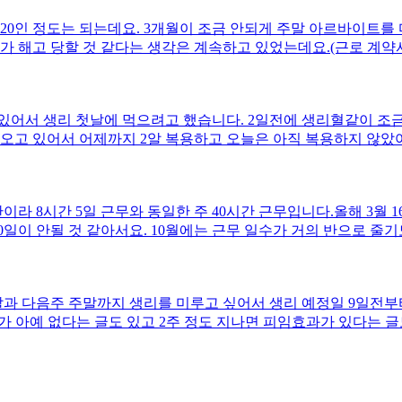
20인 정도는 되는데요. 3개월이 조금 안되게 주말 아르바이트를
가 해고 당할 것 같다는 생각은 계속하고 있었는데요.(근로 계약
 좀 하자고 하셨고 ‘가게 운영이 잘 안돼서 위쪽에서 주말 아르
안와서 그 기간 동안에는 쓸 수 없을 것 같다.’라고 하시며 한달 
야 한다는 사실을 알고 있고 다른 일을 하게되어 그 일을 계속하게
있어서 생리 첫날에 먹으려고 했습니다. 2일전에 생리혈같이 조
하고 쉬라고 하셨습니다. 한달 쉬는거라 표현하셨지만 사실상 당
오고 있어서 어제까지 2알 복용하고 오늘은 아직 복용하지 않았
피 소용이 없어서 이어서먹고 이중 피임을 해야하나요?
라 8시간 5일 근무와 동일한 주 40시간 근무입니다.올해 3월 16
0일이 안될 것 같아서요. 10월에는 근무 일수가 거의 반으로 
르게 적용되어 조건을 채울 수 없나요? 근무한 시간은 동일한데 
말과 다음주 주말까지 생리를 미루고 싶어서 생리 예정일 9일전부
 아예 없다는 글도 있고 2주 정도 지나면 피임효과가 있다는 글