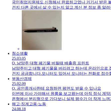
국민취업지원제도 신청해서 완료하고였나 거기서 받은 볼펜
건지 다른 곳에서 살 수 있는지 알고 계신 분 정보 좀 
청소
생활
25.03.05
Q.
남양주 대형 폐기물 버릴때 배출증 프린트
남양주이고 대형 폐기물을 버리려고 하는데 온라인으로 접
건지 궁금합니다.모니터도 있어서 모니터는 전화로 접수할때
으면 되는것인지 알고 계신 분 답변 부탁드립니다!
부동산
경제
25.02.09
Q.
공인중개사한테 요청하면 평면도 받을 수 있나요
이번에 이사 가야해서 원룸을 보고왔는데 아직 정식 계약
픈형에서 분리형으로 가다보니 실제 평수가 더 작게 느껴
평면도를 받을 수 있나요? 아니면 다른 방법이 있을까요?
해고·징계
고용·노동
24.08.18