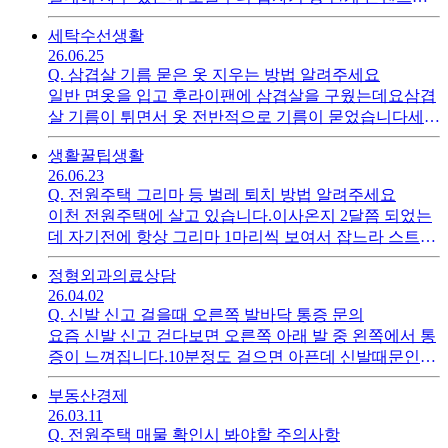
모두 동작하지 않습니다.불이나 에어컨은 괜찮고 다른
세탁수선
생활
방도 콘센트가 되는데 방 한개만 안될수가 있나요?
26.06.25
Q.
삼겹살 기름 묻은 옷 지우는 방법 알려주세요
일반 면옷을 입고 후라이팬에 삼겹살을 구웠는데요삼겹
살 기름이 튀면서 옷 전반적으로 기름이 묻었습니다세탁
기 돌린 후에도 기름 묻은 흔적이 지워지지 않는데 일반
생활꿀팁
생활
집에 있을만한 재료로 해결할 수 있나요
26.06.23
Q.
전원주택 그리마 등 벌레 퇴치 방법 알려주세요
이천 전원주택에 살고 있습니다.이사온지 2달쯤 되었는
데 자기전에 항상 그리마 1마리씩 보여서 잡느라 스트레
스를 많이 받습니다.바퀴벌레 없는건 그나마 다행인데
정형외과
의료상담
그리마 퇴치 하는 방법이 있나요 판데스는 뿌렸는데 아
26.04.02
직 효과를 못보고 있습니다
Q.
신발 신고 걸을때 오른쪽 발바닥 통증 문의
요즘 신발 신고 걷다보면 오른쪽 아래 발 중 왼쪽에서 통
증이 느껴집니다.10분정도 걸으면 아픈데 신발때문인지
다른 이유가 있을수 있는지 궁금합니다.(신발은 아디다
부동산
경제
스 신발인데 조금 헐렁하게 신고 있습니다.)
26.03.11
Q.
전원주택 매물 확인시 봐야할 주의사항