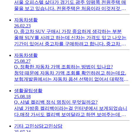
서울 오피스텔 살다가 경기도 광주 양평쪽 전원주택 매
물을 보고 있습니다. 전원주택은 처음이라 이것저것 많
이 살펴보려고 하는데 어떤 부분들을 체크해야 할지 조
자동차
생활
언 부탁드립니다.
26.02.23
Q.
중고차 SUV 구매시 가장 중요하게 생각하는 부분
올해 SUV를 사려고 하는데 신차는 가격도 있고 나오는
기간이 있어서 중고차를 구매하려고 합니다. 중고차 구
매는 처음인데 SUV 기준으로 가장 우선적으로 봐야하
자동차
생활
는 부분이 어떤건지 궁금합니다.
25.08.27
Q.
정확한 자동차 가액 조회하는 방법이 있나요?
청약 때문에 자동차 가액 조회를 확인하려고 하는데요.
보험개발원에서는 자동차 옵션 선택이 없어서 대략적으
로만 확인이 되는거 같습니다.자동차 등록증 정보로 정
생활꿀팁
생활
확하게 가액을 조회하는 방법이 있을까요?
25.08.18
Q.
샤넬 켈리백 정식 명칭이 무엇일까요?
샤넬 가방중 켈리백이라는걸 인터넷에서 보게되었습니
다.매장 가서도 켈리백 보여달라고 하면 보여주는데 샤
넬 공식 웹사이트에서 켈리백이라고 검색하면 결과가 나
기타 고민상담
고민상담
오지 않습니다.샤넬 웹사이트에서 검색하려면 무엇으로
25.07.24