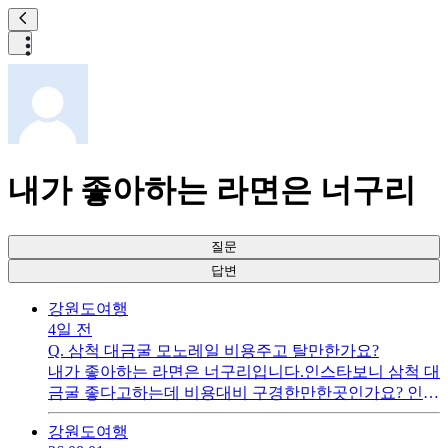
내가 좋아하는 라면은 너구리
질문
답변
강원도
여행
4일 전
Q.
삼척 대금굴 모노레일 비용주고 탈만한가요?
내가 좋아하는 라면은 너구리입니다.인스타보니 삼척 대
금굴 좋다고하는데 비용대비 구경한만한곳인가요? 인스
타보고가서 실패한곳들이 대부분이라 가본분들 의견듣
강원도
여행
고 갈생각입니다.