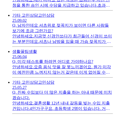
청을 통한 승인 시에 수당을 지급하고 있습니다.초과근
무 사전신청은 평일인 경우 당일만 가능하며 토, 일요일,
기타 고민상담
고민상담
공휴일인 경우 하루 전에만 신청이 가능한 시스템입니
25.09.02
다.그런데 이번에 평일 연속으로 이어진 출장을 가게 되
Q.
남자인데요 셔츠위로 젖꼭지가 보이면 다른 사람들
었고 출장으로 인해서 초과근무 사전신청을 깜빡하고 누
보기에 조금 그런가요?
락했습니다.토요일에 정해진 업무로 휴일근무는 원래대
안녕하세요.지금껏 신경안쓰다가 최근들어 신경이 쓰이
로 진행했고 이전에 '초과근무 사후신청' 사례로 지급된
는 부분인데요.셔츠나 남방을 입을 때 가슴 젖꼭지가 좀
적이 있었기에 동일하게 사후신청을 하였으나 반려당했
도드라져보이는편입니다.(러닝을 입어도 그래요...ㅠ.ㅠ)
습니다. 사전에 안내받은 적이 없으나 이제부터는 초과
생활꿀팁
생활
이게 니플팩을 붙일만큼 다른 사람들이 볼까봐 신경써야
근무 사후신청을 인정하지 않는다는 이유로 수당을 지급
25.06.04
하는건지...다른 사람들은 크게 관심이 없는건지 궁금합
할 수 없다고 합니다.주말에 완전 땀 흘리면서 고생하며
Q.
미각 테스트를 하려면 어디로 가야하나요?
니다.여러분들은 어떤가요?혐오감??까지 들정도로 좀
8시간을 근무했는데 못받는다고 하니 너무 억울합니다.
안녕하세요.요즘 음식 맛을 잘 못느끼겠어요. 뭔가 미각
그런가요?아님 성적으로 조금 이상한 생각이 들수도 있
이건 회사측 입장이 맞아서 수당을 받을 수 없는게 맞을
이 예전만큼 느껴지지 않는거 같은데 이게 없어질 수도
을까요?의견 공유 좀 부탁드립니다.
까요??아니면 별도로 요구하여 원만하게 해결할 수 있는
있나요?미각테스트를 해보고 싶은데 어느병원으로 가야
좋은 방법이 있을까요?감사합니다.
기타 고민상담
고민상담
하고 결과는 금방 나오는지 비용은 어느정도인지 궁금합
25.05.27
니다.
Q.
진짜 수입보다 더 많은 지출을 하는 아내 때문에 미치
겠습니다.
안녕하세요.결혼생활 12년 내내 갈등을 빚는 수입 지출
건입니다.4인가구구요. 초등학생 2명이 있습니다. 거두
절미하고 와이프가 생활비를 자꾸 초과해서 사용합니