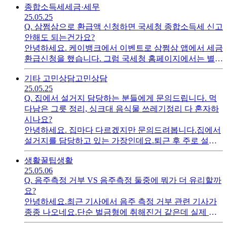
종합소득세
세금·세무
다....예를 들어 우리 집이 버는 돈이 총 500만원인데 계속
25.05.25
해서 600만원 700만원씩 초과해서 사용하는게 말이 되나
Q.
삼쩜삼으로 환급액 신청하면 국세청 종합소득세 신고
요?물가가 비싸다 애들 교육도 시켜야 된다. 다 필요한곳
안해도 되는건가요?
에 쓴다...이런 이야기 하는데...아무리 그래도 수입범위
안녕하세요. 케이뱅크에서 이벤트로 삼쩜삼 앱에서 세금
내에서 써야 맞는거 아닌가요? 카드 한도를 정해놓고 사
환급신청을 했습니다. 그럼 국세청 홈페이지에서는 별도
용해도 계속 몰래몰래 다른 카드로 초과해서 사용합니
로 신청안해도 되는거 맞죠?
다.그러지않겠다고 수십번 약속했습니다.우리 집이 대출
기타 고민상담
고민상담
이 없었다면 조금 나아겠지만 부모님 도움없이 결혼생활
25.05.25
시작하다보니 아파트 대출로만 나가는 돈이 거의 200만
Q.
집에서 설거지 담당하는 분들에게 문의드립니다. 먹
원입니다.그럼 허리띠 졸라매고 열심히 갚아도 모자랄판
다남은 그릇 정리, 싱크대 음식물 쓰레기정리 다 혼자하
에 계속 계획성없이 쓰기만 씁니다.지출 통제를 하는 저
시나요?
도 지치는데...이거 제가 예민한건가요? 제가 잘못하고
안녕하세요. 집마다 다르겠지만 문의드려봅니다.집에서
있는건가요?그러면서 여행도 못간다고 여행가고 싶다는
설거지를 담당하고 있는 가장인데요.퇴근 후 주로 설거
데 매월 마이너슨데 여행갈 돈이 어디있나요?방법이 없
지를 하는데 항상 어지럽혀져 있어요. (참고로 와이프도
을까요?진짜 미치겠습니다. 혼자 절약하고 혼자 쫌생이
생활꿀팁
생활
일을 하고 있어요) 요리하고 난 후, 먹고난 후에는 싱크
가 된것같은 이런 기분 아시나요......
25.05.06
대로 정리해주고 물에 담궈놔 줬으면 하는데 그냥 방치
Q.
음주측정 거부 VS 음주측정 둘중에 뭐가 더 유리할까
해둡니다. ㅠㅠ이거까지 제가 하는게 맞는건가요?배려
요?
의 영역이라고 생각하는데...제가 빨래할 옷을 집안 아무
안녕하세요.최근 기사에서 음주 측정 거부 관련 기사가
곳에다 벗어두는거랑 뭐가다른지...
종종 나오네요.단순 벌금형에 취해진거 같은데 실제 그
이상 어떤 처벌을 받는지 궁금합니다.최근 판례중에 가