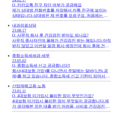
24.02.17
월 300만원 초반대) - 25년 5월에 종합소득세 신고함 + 10
Q.
카카오톡 친구 차단 여부가 궁금해요
월부터 4대보험 가입됨 - 26년 2월에 연말정산함안내문
제가 상대방 전화번호를 저장해서 카톡 친구에 보이는
을 보니 "간편장부-기준경비율" 이렇게 적혀있던데..만
상태입니다.상대방은 제 번호를 모르구요. 처음에는 상
약 신고해야된다면 결과가 환급보단 납부쪽이 될까요?
대방 프로필을 누르면 통화하기랑 보이스톡 2가지가 떴
내과
의료상담
는데 오늘 보니 보이스톡만 뜨더라구요. 그럼 상대방이
23.08.17
제 카톡 계정을 차단한건가요? 친구에는 그대로 남아있
Q.
사무직 퇴사 후 건강검진 받아도 되나요?
고 프로필만 보이는 상태입니다.
사무직 종사자인데 올해가 건강검진 받는 해입니다.아직
받지 않았고 이번달 말경 퇴사 예정인데 퇴사 후에 건강
검진 받아도 상관없나요? 된다면 무료로 받을 수 있나
종합소득세
세금·세무
요?
23.05.02
Q.
종합소득세 신고 궁금합니다!!
회사(4대보험 가입)를 다니면서 주말에는 알바(3.3% 공
제)를 하고 있습니다. 종합소득세 신고 기한이 되어서 궁
금한 점이 있습니다.1. 국세청에서 카톡으로 알림이 왔길
산업재해
고용·노동
래 종합소득세를 ARS 신고로 진행했습니다. 다음날 손
23.01.11
택스에서 신고내역을 조회해보니 전일 신고한 내역이 안
Q.
4대보험 미가입시 불리한 점이 무엇인가요?
뜨길래 손택스 통해서 다시 신고했습니다. 손택스 신고
4대보험 미가입시 불리한 점이 무엇일지 궁금합니다.제
부속 서류 제출이라는 메뉴에서는 ARS신고와 손택스로
가 생각해본 것은 대출 받기 어려움, 사비로 건강검진 받
신고한 내역 두개가 조회되는데 이중신고 된건가요? 이
기 등이었는데요.. 이 외에도 청약시 불리?하다던가(진짜