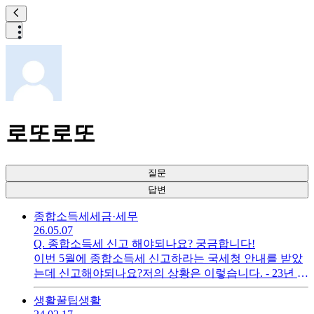
로또로또
질문
답변
종합소득세
세금·세무
26.05.07
Q.
종합소득세 신고 해야되나요? 궁금합니다!
이번 5월에 종합소득세 신고하라는 국세청 안내를 받았
는데 신고해야되나요?저의 상황은 이렇습니다. - 23년 10
월부터 A라는 업장에서 근무 (3.3% 공제 후 급여 받음) -
생활꿀팁
생활
이후 25년 9월까지 3.3% 공제 후 급여 받음(공제 후 급여