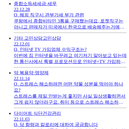
중신고라면 둘 중 하나는 취소해야되는건가요?2. 삼쩜삼
종합소득세
세금·세무
그런지는 모르겠으며 그냥 제 생각입니다) 등의 불리한
이라는 어플에서 조회되는 환급금과 국세청에서 고지받
22.12.28
점을 알려주시면 감사하겠습니다.
은 환급금이 차이가 나는데 무엇 때문일까요? 국세청은
Q.
해외 직구시 관부가세 부가 관련
약 10만원 환급, 삼쩜삼은 약 19만원 환급으로 조회됩니
쿠팡에서 종합비타민 3통을 구매했는데요, 로켓직구는
다.. 대행 수수료를 내더라도 삼쩜삼 통해서 신고해야 할
아니고 판매자가 미국에서 한국으로 배송해주는거예요.
까요?
종합비타민 3통에 154,900원이고 배송비 15,900원(국내
기타 고민상담
고민상담
배송 담당은 우체국)지불했는데 관부가세 면제에 해당
22.12.01
되는 건가요?150불 초과안하면 면세로 알고 있는데.. 헷
Q.
인터넷 TV 가입업체 수익구조는?
갈려서 문의드려요.
이번에 집 인터넷을 바꾸려고 여기저기 알아보고 있는데
한 통신사에서 특별 프로모션으로 인터넷+TV 가입하면
사은품을 엄청 준다고 하더라구요.월 3만원대로 3년약정
약 복용
약·영양제
인데 사은품에 스마트 TV, 최신 무선청소기, 몇십만원 상
22.11.14
품권 등 제가 생각했을때는 고가의 품목들로 구성되어있
Q.
스트레스 해소하려면 어떤 약물 성분을 먹어야 하나
더라구요.이렇게 사은품을 줘도 남는게 있으니까 영업을
요?
하는 것일텐데..이런 통신사? 업체?들의 수익은 박리다
스트레스를 제일 안받는게 좋지만 사실 일상생활하면서
매로 나오는 것일까요?
그게 쉽지 않더라구요. 취미 등으로 스트레스 해소하는
것도 한계가 있는 거 같구요.. 스트레스 해소/완화에 좋은
다이어트 식단
건강관리
성분을 먹기라도 해야할 거 같아요.1. 스트레스를 받으면
22.11.03
몸에서 어떤 호르몬(성분?)이 나오나요?2. 위의 호르몬
Q.
당 함량과 칼로리에 대하여 궁금합니다
(성분?)을 없애거나 완화시키려면 어떤 약물 성분을 먹