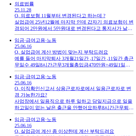
의료
법률
을 것 같은데 계속 5만원 건강보험료를 납부해야 하나
25.11.28
요?아니면 수입이 없는 걸 알면 다시 2만원대로 내려가
Q.
의료보혐 11월부터 변경된다고 하는데 ?
는지요
실업급여 25년12월에 마지막 인데 갑자기 의료보험이 변
경되어 2만원에서 5만원대로 변경된다고 통지서가 날라
왔는데 사업소득(24년귀속분 ) 있어 변경된거 같은데실
임금·급여
고용·노동
업급여 12월까지 받고 26년1월부터 소득이 없는데도계
25.06.16
속 5만원대를 내야하나요? 앞으로 소득이 없을텐데 보험
Q.
실업급여 계산 방법이 맞는지 부탁드려요
료가 올라서 부담이네
예를 들어 마지막퇴사 3개월21일간 ,17일간 ,11일간 총근
무일수 49일8시간근무3개월총입금470만원÷49일1일평
균임금95,900원여기서 60%면 57,500원하한액 63000원
임금·급여
고용·노동
정도 받는건가요?
25.06.16
Q.
이직확인신고서 상용근로자로에서 일용근로자로 변
경 가능한가요?
사업장에서 일용직으로 하루 일하고 당일지급으로 일을
하고일이 없는 날은 출근을 안했어요하루8시간근무퇴사
전 12월달 21일간 근무 , 1월달17일간 근무, 2월11일 근무
임금·급여
고용·노동
일용직으로 근무했는데 사업장에서 상용근로자로이직
25.06.16
확인신고서를 해서 고용보험센터에서 주5일 근무를 해
Q.
실업급여 계산 좀 이상한데 계산 부탁드려요
야하는데 중간중간 쉬는 날도 많고 해서 근로시간을 7시