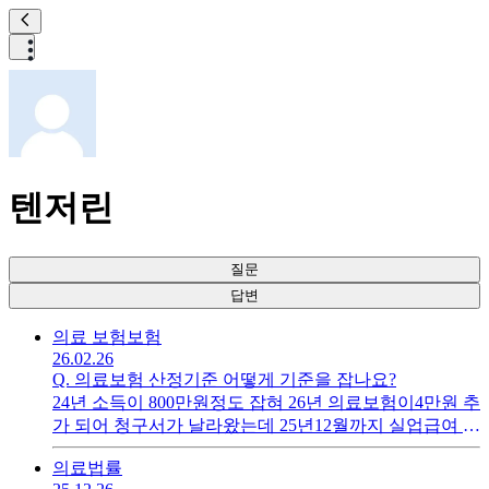
텐저린
질문
답변
의료 보험
보험
26.02.26
Q.
의료보험 산정기준 어떻게 기준을 잡나요?
24년 소득이 800만원정도 잡혀 26년 의료보험이4만원 추
가 되어 청구서가 날라왔는데 25년12월까지 실업급여 받
다가 소득이 없어 공단에 연락해서 조정신청을 했는데4
의료
법률
대보험 가입안된 3,3%만 떼는 2~3일 알바를 해도소득이