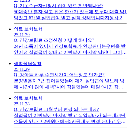
25.12.26
잡혀 의료보험이 인상되나요?
Q.
기초수급자신청시 집이 있으면 안되나요?
50대중반 혼자 살고 집은 한채가 있는데 모두다 대출 약1
억있고 6개월 실업급여 받고 실직 상태입니다자동차 200
만원 (소형 1대) 있고 통장700만원 정도있어요 기초수급
의료 보험
보험
자 가능할까요? 만약 된다면 얼마나 받을수가 있나요
25.11.29
Q.
건강보험료 조정신청 어떻게 하나요?
24년 소득이 있어서 건강보험료가 인상된다는우편을 받
았어요 실업급여 상태고 이번달이 마지막 달인데 그이후
실업상태가 될 것 같은데 인상금을 낮추기 위해 조정신
생활꿀팁
생활
청을 어떻게 해야하나요?
25.11.29
Q.
강아들 하루 수면시간이 어느정도 인가요?
분양받은지 3년 접어들었는데 제가 실업급여 받느라 밤
에 시간이 많아 새벽3시에 잠들었는데 매일 9시면 잠을
깨우던 울 강아지가 아직도 자고 있네요몇시간 자는게
의료 보험
보험
적당한가요?
25.11.28
Q.
건강보험료 11월부터 변경 되다는데요?
실업급여 이번달에 마지막 받고 실업상태가 되는데24년
소득이 있다고 2만원대에서5만원대로 변경 된다고 우편
이 왔어요 실업급여 이번달만 받고 실업상태로수입이 없