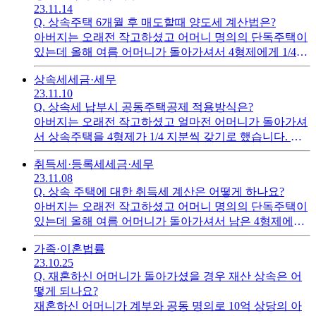
을 수 있는지요?
23.11.14
Q.
상속주택 6개월 후 매도할때 양도세 계산법은?
아버지는 오래전 작고하셨고 어머니 명의의 단독주택이
있는데 올해 여름 어머니가 돌아가셔서 4형제에게 1/4씩
법정상속분으로 상속되었습니다. 사정 상 상속주택을 30
상속세
세금·세무
억원 정도로 매도하려 합니다. (6개월 이후에 팔린다는
23.11.10
전제입니다) 질문1> 첫째형님(대표상속인)은 무주택자
Q.
상속세 납부시 공동주택공제 적용방식은?
로서 어머니를 모시고 10년 넘게 살았고 주민등록도 같
아버지는 오래전 작고하셨고 얼마전 어머니가 돌아가셔
이 되어 있었기에 양도세 비 과세가 적용될듯하고 둘째
서 상속주택을 4형제가 1/4 지분씩 갖기로 했습니다. 상
형님은 별도 세대이지만 현재 무주택자입니다. 둘째 형
속개시일로 부터 6개월 내에 30억원에 매도할 계획입니
님도 비과세가 될까요? 질문2> 비과세가 된다 해도 양도
취득세·등록세
세금·세무
다. 4형제중 첫째만 동거주택공제 대상입니다.상속세 대
가액이 12억원이 넘었으므로 실 양도가인 30억에서 12억
23.11.08
략 계산시 [동거주택공제 적용방식]은 어떤 것이 맞을까
을 빼고 양도가액을 18억으로 설정 하고 계산하면 될까
Q.
상속 주택에 대한 취득세 계산은 어떻게 하나요?
요? 계산1) 30억-5억원(일괄공제)-6억원(동거주택공
요? 계산방식이 맞나요? (우선, 대략적인 금액을 알고 싶
아버지는 오래전 작고하셨고 어머니 명의의 단독주택이
제)=19억원x40%(세율)-1억6천만원(누진공제)=6억>>>
어 인터넷 양도세 계산기로 해보려 합니다.)
있는데 올해 여름 어머니가 돌아가셔서 남은 4형제에게
둘째, 셋째, 넷째가 2억원씩 내고 첫째는 공제 적용받아 0
1/4씩 상속 예정입니다. 개별주택공시가는 9억8백만원입
원.계산2) 30억-5억원(일괄공제)=25억원x40%(세율)-1억
가족·이혼
법률
니다.큰형님이 어머니를 모시고 10년 넘게 살았고 주민
6천만원(누진공제)=8억4천>>> 둘째, 셋째, 넷째가 1/4씩
23.10.25
등록도 같이 되어 있어서 동거주택공제를 받을 수 있을
인 2억1천만원씩 내고, 첫째는 공제 적용받아 0원.* 어떤
Q.
재혼하신 어머니가 돌아가셨을 경우 재산 상속은 어
듯 합니다만 나머지 3명(2명은 유주택자, 1명은 무주택
계산방식이 맞나요? 둘 다 틀렸다면 어떤 방식인지 맞는
떻게 되나요?
자)의 자식들은 동거하지 않았습니다.(질문1) 큰형님이
지 궁금합니다.
재혼하신 어머니가 계부와 공동 명의로 10억 상당의 아
동거주택공제를 받으므로 취득세( 9억8백