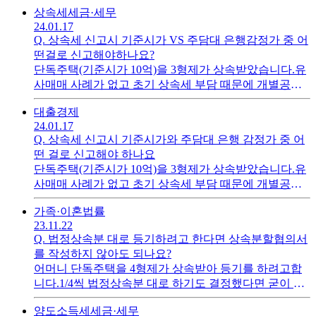
상속세
세금·세무
설치물은 없고 배추나 감자, 고추 등을 심고 있습니다혹
24.01.17
시라도 옆집아저씨가 "내가 30년째 농작물 재배하고 있
Q.
상속세 신고시 기준시가 VS 주담대 은행감정가 중 어
으니 내 땅이다"라고점유취득 시효를 주장할 수도 있겠
떤걸로 신고해야하나요?
다는 걱정이 됩니다.제가 괜한 걱정을 하고 있는 것인지
단독주택(기준시가 10억)을 3형제가 상속받았습니다.유
궁금합니다.질문1) 제가 계속 재산세는 내고 있으면 혹
사매매 사례가 없고 초기 상속세 부담 때문에 개별공시
시 옆집아저씨가 혹시라도 자기땅임을 주장해도 대항할
가(기준시가)로신고하려했는데 확인해보니 큰형님이 6
수 있는 것인가요?질문2) 확실하게 하기위해 도지세 계
대출
경제
년 전에 상속받은 주택을 담보로2억원의 주택담보대출
약서를 작성하고 싶은데 땅이 농지가 아니라대지라도 계
24.01.17
을 받았습니다.사정상 개별공시가로 신고를 하고 싶은데
약서 작성이 가능한가요? 질문3) 제가 안심할 수 있는 좋
Q.
상속세 신고시 기준시가와 주담대 은행 감정가 중 어
세무서에서 주택담보대출을 받으면서은행에서 책정한
은 방법이 있다면 어떤 것일까요?
떤 걸로 신고해야 하나요
감정가(아무래도 기준시가보다 높을거 같아서) 로신고
단독주택(기준시가 10억)을 3형제가 상속받았습니다.유
해야 한다고 할까봐 걱정입니다.1. 개별공시가(기준시
사매매 사례가 없고 초기 상속세 부담 때문에 개별공시
가)로 신고해도 될까요?2. 은행감정가로 신고해야한다면
가(기준시가)로 신고하려했는데 확인해보니 큰형님이 6
은행가면 감정가를 확인할 수 있는지, 증빙서류를 받을
가족·이혼
법률
년 전에 상속받은 주택을 담보로2억원의 주택담보대출
수 있는지요?
23.11.22
을 받았습니다.사정상 개별공시가로 신고를 하고 싶은데
Q.
법정상속분 대로 등기하려고 한다면 상속분할협의서
세무서에서 주택담보대출을 받으면서은행에서 책정한
를 작성하지 않아도 되나요?
감정가(아무래도 기준시가보다 높을거 같아서) 로신고
어머니 단독주택을 4형제가 상속받아 등기를 하려고합
해야 한다고 할까봐 걱정입니다.1. 개별공시가(기준시
니다.1/4씩 법정상속분 대로 하기도 결정했다면 굳이 등
가)로 신고해도 될까요? 2. 은행감정가로 신고해야한다
기 서류준비 시 상속분할협의서를 작성하지 않아도 되나
면 은행가면 감정가를 확인할 수 있는지, 증빙서류를 받
양도소득세
세금·세무
요?