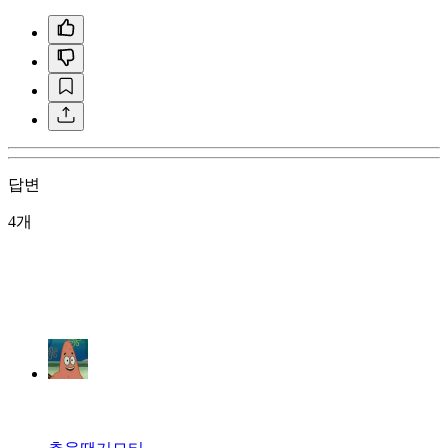
답변
4개