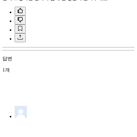
답변
1개