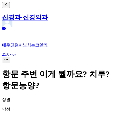
신경과·신경외과
매우친절이넘치는코알라
25.07.07
항문 주변 이게 뭘까요? 치루?
항문농양?
성별
남성