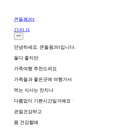
큰돌꿩201
23.01.11
안녕하세요. 큰돌꿩201입니다.
둘다 좋지만
가족여행 추천드려요
가족들과 좋은곳에 여행가서
먹는 식사는 잔치나
다름없이 기쁜시간일거예요ㆍ
관절건강하고
몸 건강할때