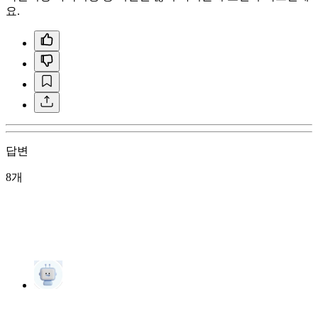
요.
답변
8개