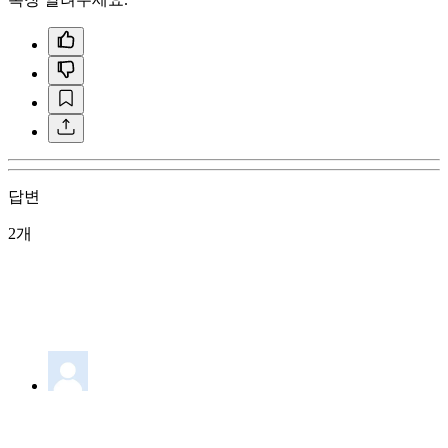
답변
2개