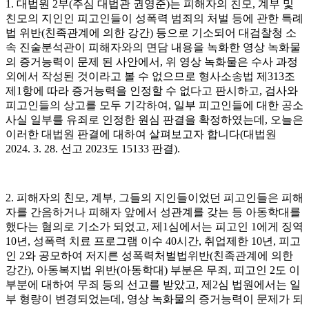
1. 대법원 2부(주심 대법관 권영준)는 피해자의 친모, 계부 및
친모의 지인인 피고인들이 성폭력 범죄의 처벌 등에 관한 특례
법 위반(친족관계에 의한 강간) 등으로 기소되어 대검찰청 소
속 진술분석관이 피해자와의 면담 내용을 녹화한 영상 녹화물
의 증거능력이 문제 된 사안에서, 위 영상 녹화물은 수사 과정
외에서 작성된 것이라고 볼 수 없으므로 형사소송법 제313조
제1항에 따라 증거능력을 인정할 수 없다고 판시하고, 검사와
피고인들의 상고를 모두 기각하여, 일부 피고인들에 대한 공소
사실 일부를 유죄로 인정한 원심 판결을 확정하였는데, 오늘은
이러한 대법원 판결에 대하여 살펴보고자 합니다(대법원
2024. 3. 28. 선고 2023도 15133 판결).
2. 피해자의 친모, 계부, 그들의 지인들이었던 피고인들은 피해
자를 간음하거나 피해자 앞에서 성관계를 갖는 등 아동학대를
했다는 혐의로 기소가 되었고, 제1심에서는 피고인 1에게 징역
10년, 성폭력 치료 프로그램 이수 40시간, 취업제한 10년, 피고
인 2와 공모하여 저지른 성폭력처벌법위반(친족관계에 의한
강간), 아동복지법 위반(아동학대) 부분은 무죄, 피고인 2도 이
부분에 대하여 무죄 등의 선고를 받았고, 제2심 법원에서는 일
부 형량이 변경되었는데, 영상 녹화물의 증거능력이 문제가 되