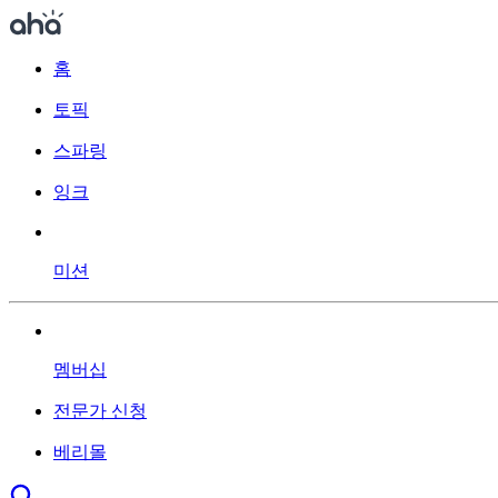
홈
토픽
스파링
잉크
미션
멤버십
전문가 신청
베리몰