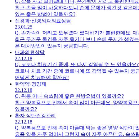
Q.
잠을 자고 일어날때 마다, 손가락이 저리고 불편한데요
최근 손을 많이 사용하다보니 손에 문제가 생긴것 같은데요
있는 좋은 방법이 있을까요?
신경과·신경외과
의료상담
23.01.25
Q.
손가락이 저리고 오무렸다 폈다하기가 불편한데요. 대
최근 무거운 물건을 자주 옮기다 보니 손에 문제가 생겼는
은 대처방법이 있는지 궁금합니다.
내과
의료상담
22.12.18
Q.
코로나 치료기간 중에, 또 다시 감염될 수 도 있을까요?
코로나 치료 기간 중에 코로나에 또 감염될 수 있는지 궁
어떻게 치료해야 할까요?
한약
약·영양제
22.12.18
Q.
위통 이나 속쓰림에 좋은 한방요법이 있을까요?
최근 약복용으로 인해서 속이 많이 아픈데요. 양약복용으
있을까요?
환자 식단
건강관리
22.12.18
Q.
약복용으로 인해 속이 아플때 먹는 좋은 영양 식단이 
요즘 약을 자주 먹어서 그런지 속이 자주 아픈데요. 속쓰