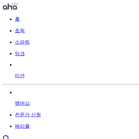
홈
토픽
스파링
잉크
미션
멤버십
전문가 신청
베리몰