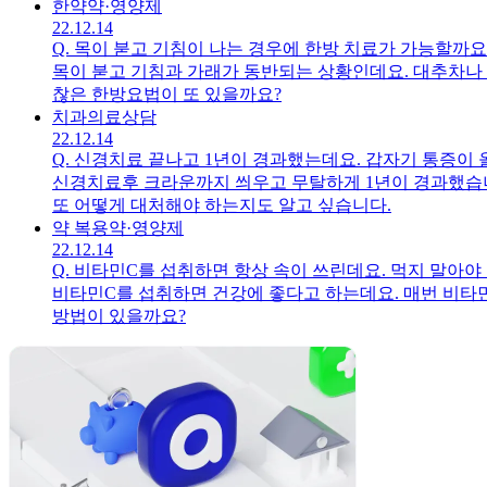
한약
약·영양제
22.12.14
Q.
목이 붇고 기침이 나는 경우에 한방 치료가 가능할까요
목이 붇고 기침과 가래가 동반되는 상황인데요. 대추차나
찮은 한방요법이 또 있을까요?
치과
의료상담
22.12.14
Q.
신경치료 끝나고 1년이 경과했는데요. 갑자기 통증이 
신경치료후 크라운까지 씌우고 무탈하게 1년이 경과했습니
또 어떻게 대처해야 하는지도 알고 싶습니다.
약 복용
약·영양제
22.12.14
Q.
비타민C를 섭취하면 항상 속이 쓰린데요. 먹지 말아야
비타민C를 섭취하면 건강에 좋다고 하는데요. 매번 비타민
방법이 있을까요?