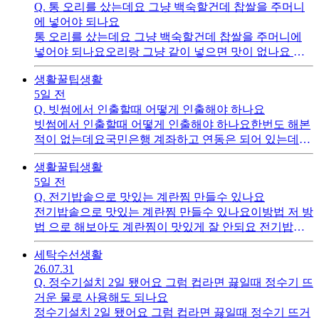
Q.
통 오리를 샀는데요 그냥 백숙할건데 찹쌀을 주머니
에 넣어야 되나요
통 오리를 샀는데요 그냥 백숙할건데 찹쌀을 주머니에
넣어야 되나요오리랑 그냥 같이 넣으면 맛이 없나요 너
무 반찬이 없어서 생각해낸 메뉴 입니다 오리는 안해봐
생활꿀팁
생활
서요
5일 전
Q.
빗썸에서 인출할때 어떻게 인출해야 하나요
빗썸에서 인출할때 어떻게 인출해야 하나요한번도 해본
적이 없는데요국민은행 계좌하고 연동은 되어 있는데요
현금자산 으로 되어 있어요 그냥 연동된 계좌로 이체하
생활꿀팁
생활
면 될까요
5일 전
Q.
전기밥솥으로 맛있는 계란찜 만들수 있나요
전기밥솥으로 맛있는 계란찜 만들수 있나요이방법 저 방
법 으로 해보아도 계란찜이 맛있게 잘 안되요 전기밥솥
으로 빵도 만들던데 계란찜도만들수 있나요만들어보신
세탁수선
생활
분 계실까요
26.07.31
Q.
정수기설치 2일 됐어요 그럼 컵라면 끓일때 정수기 뜨
거운 물로 사용해도 되나요
정수기설치 2일 됐어요 그럼 컵라면 끓일때 정수기 뜨거