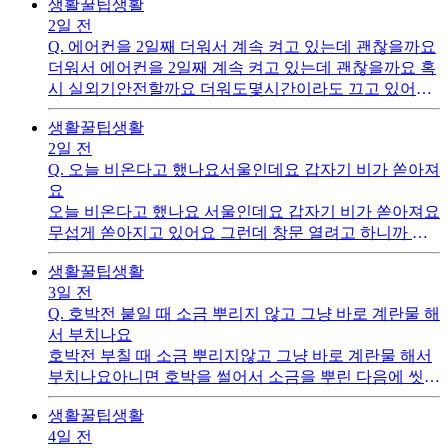
생활꿀팁
생활
어떤우유 먹이나요
2일 전
Q.
에어컨을 2일째 더워서 계속 켜고 있는데 괜찮을까요
더워서 에어컨을 2일째 계속 켜고 있는데 괜찮을까요 혹
시 실외기안전할까요 더워도몇시간이라도 끄고 있어야
될까요 이런적이 없어서 걱정됩니다
생활꿀팁
생활
2일 전
Q.
오늘 비온다고 했나요서울인데요 갑자기 비가 쏟아져
요
오늘 비온다고 했나요 서울인데요 갑자기 비가 쏟아져요
무섭게 쏟아지고 있어요 그런데 창문 열려고 하니까 뜨
거운 습도를 머금은 바람이 확 들어오는 느낌 이네요 지
생활꿀팁
생활
금보다는 새벽에 열어야될까요
3일 전
Q.
호박전 붙일 때 소금 뿌리지 않고 그냥 바로 계란물 해
서 부치나요
호박전 부칠 때 소금 뿌리지않고 그냥 바로 계란물 해서
부치나요아니면 호박을 썰어서 소금을 뿌린 다음에 씻어
서 물기를 짜서 다시 계란물에 부치나요
생활꿀팁
생활
4일 전