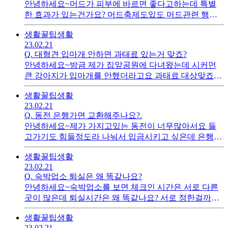
안녕하세요~머드가 피부에 바르면 좋다고하는데 특별
한 효과가 있는건가요? 머드축제도있도 머드관련 행사
들고 많더라고요.. 어떻게해서 좋은건지 궁금하네요
생활꿀팁
생활
23.02.21
Q.
대형견 입마개 안하면 과태료 있는거 맞죠?
안녕하세요~방금 제가 집앞공원에 다녀왔는데 시커먼
큰 강아지가 입마개를 안했더라고요 과태료 대상맞죠?
너무 강아지가 커서 놀랬네요
생활꿀팁
생활
23.02.21
Q.
동전 은행가면 교환해주나요?.
안녕하세요~제가 가지고있는 동전이 너무많아서요 들
고가기도 힘들정도라 나눠서 입금시키고 싶은데 은행에
서 많은 동전도 처리해주시나요? 동전별로 구분해서 가
생활꿀팁
생활
야하나요?
23.02.21
Q.
숙박업소 퇴실은 왜 똑같나요?
안녕하세요~숙박업소를 보면 체크인 시간은 서로 다른
곳이 많은데 퇴실시간은 왜 똑같나요? 서로 정한걸까요?
보통 아침11시더라고요...
생활꿀팁
생활
23.02.21