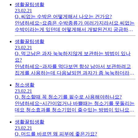
생활꿀팁
생활
23.02.21
Q.
씨없는 수박은 어떻게해서 나오는 건가요?
안녕하세요~요즘은 수박종류가 여러가지라서요 씨없는
수박이라는게 있던데 어떻게해서 개발된건지 궁금하네
요 아시는분이 계실지 모르겠네요
생활꿀팁
생활
23.02.21
Q.
먹고남은 과자 눅눅하지않게 보관하는 방법이 있나
요?
안녕하세요~과자를 먹다보면 항상 남아서 보관하려고
집게를 사용하는데 다음날되면 과자가 좀 눅눅하더라고
요 눅눅하지않게 보관할수 있는방법이 있나요?
청소
생활
23.02.21
Q.
청소할때 꼭 청소기를 필수로 사용해야하나요?
안녕하세요~시간이없거나 바쁠때는 청소기를 못돌리는
데요 청소효과를 청소기없이 줄수있는 방법이 있나요?
궁금하네요...
생활꿀팁
생활
23.02.21
Q.
머드를 바르면 왜 피부에 좋은가요?