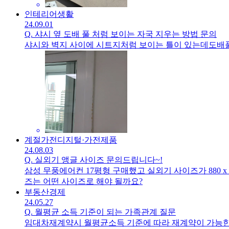
인테리어
생활
24.09.01
Q.
샤시 옆 도배 풀 처럼 보이는 자국 지우는 방법 문의
샤시와 벽지 사이에 시트지처럼 보이는 틀이 있는데도배풀
계절가전
디지털·가전제품
24.08.03
Q.
실외기 앵글 사이즈 문의드립니다~!
삼성 무풍에어컨 17평형 구매했고 실외기 사이즈가 880 x 638 x 310가로 높이 깊이 mm기준입니다.앵글비용이 비싸서 설치 전 
즈는 어떤 사이즈로 해야 될까요?
부동산
경제
24.05.27
Q.
월평균 소득 기준이 되는 가족관계 질문
임대차재계약시 월평균소득 기준에 따라 재계약이 가능한 