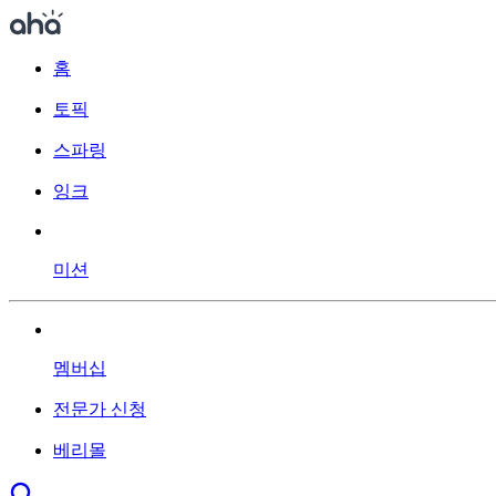
홈
토픽
스파링
잉크
미션
멤버십
전문가 신청
베리몰