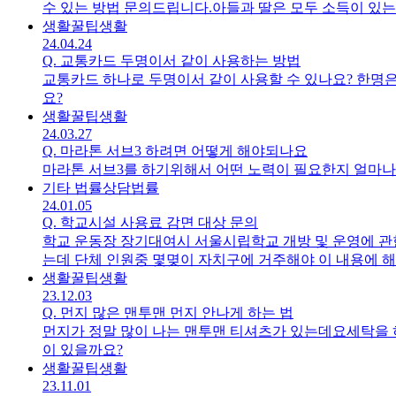
수 있는 방법 문의드립니다.아들과 딸은 모두 소득이 있는
로 계산될까요?또한 부모가 있는 외손자를 할머니 주소
생활꿀팁
생활
24.04.24
Q.
교통카드 두명이서 같이 사용하는 방법
교통카드 하나로 두명이서 같이 사용할 수 있나요? 한
요?
생활꿀팁
생활
24.03.27
Q.
마라톤 서브3 하려면 어떻게 해야되나요
마라톤 서브3를 하기위해서 어떤 노력이 필요한지 얼마
기타 법률상담
법률
24.01.05
Q.
학교시설 사용료 감면 대상 문의
학교 운동장 장기대여시 서울시립학교 개방 및 운영에 관한 조례 9조를 보면 학교가 소재한 자치구에 거주하는 주민으로 구
는데 단체 인원중 몇몆이 자치구에 거주해야 이 내용에 
생활꿀팁
생활
23.12.03
Q.
먼지 많은 맨투맨 먼지 안나게 하는 법
먼지가 정말 많이 나는 맨투맨 티셔츠가 있는데요세탁을 
이 있을까요?
생활꿀팁
생활
23.11.01