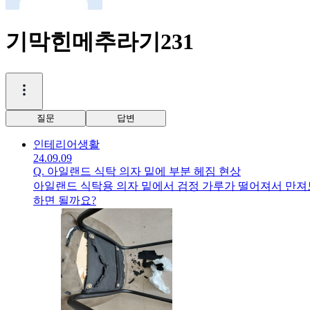
기막힌메추라기231
질문
답변
인테리어
생활
24.09.09
Q.
아일랜드 식탁 의자 밑에 부분 헤짐 현상
아일랜드 식탁용 의자 밑에서 검정 가루가 떨어져서 만져
하면 될까요?