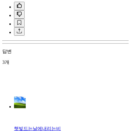
답변
3개
햇빛드는날에내리는비