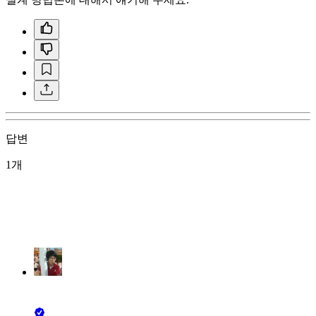
답변
1개