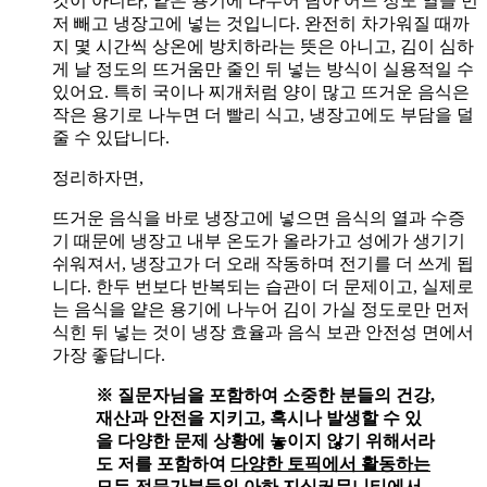
것이 아니라, 얕은 용기에 나누어 담아 어느 정도 열을 먼
저 빼고 냉장고에 넣는 것입니다. 완전히 차가워질 때까
지 몇 시간씩 상온에 방치하라는 뜻은 아니고, 김이 심하
게 날 정도의 뜨거움만 줄인 뒤 넣는 방식이 실용적일 수
있어요. 특히 국이나 찌개처럼 양이 많고 뜨거운 음식은
작은 용기로 나누면 더 빨리 식고, 냉장고에도 부담을 덜
줄 수 있답니다.
정리하자면,
뜨거운 음식을 바로 냉장고에 넣으면 음식의 열과 수증
기 때문에 냉장고 내부 온도가 올라가고 성에가 생기기
쉬워져서, 냉장고가 더 오래 작동하며 전기를 더 쓰게 됩
니다. 한두 번보다 반복되는 습관이 더 문제이고, 실제로
는 음식을 얕은 용기에 나누어 김이 가실 정도로만 먼저
식힌 뒤 넣는 것이 냉장 효율과 음식 보관 안전성 면에서
가장 좋답니다.
※ 질문자님을 포함하여 소중한 분들의 건강,
재산과 안전을 지키고, 혹시나 발생할 수 있
을 다양한 문제 상황에 놓이지 않기 위해서라
도 저를 포함하여
다양한 토픽에서 활동하는
모든 전문가분들의 아하 지식커뮤니티에서