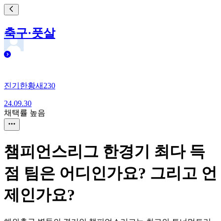
축구·풋살
진기한황새230
24.09.30
채택률 높음
챔피언스리그 한경기 최다 득
점 팀은 어디인가요? 그리고 언
제인가요?