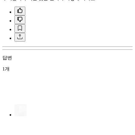
답변
1개