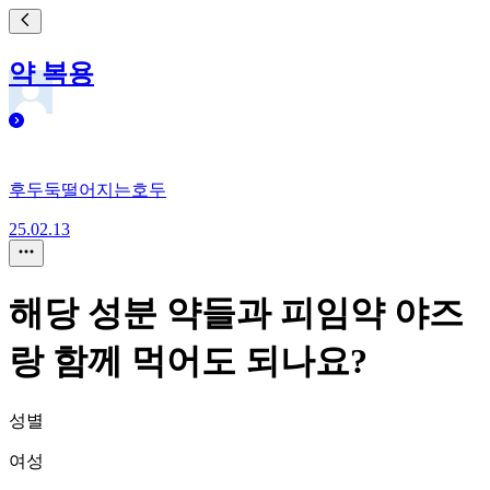
약 복용
후두둑떨어지는호두
25.02.13
해당 성분 약들과 피임약 야즈
랑 함께 먹어도 되나요?
성별
여성