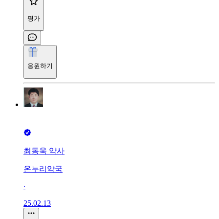
평가
응원하기
최동욱 약사
온누리약국
∙
25.02.13