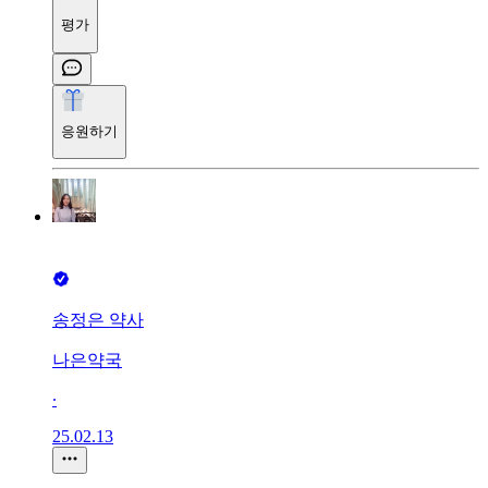
평가
응원하기
송정은 약사
나은약국
∙
25.02.13