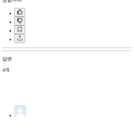
답변
4개