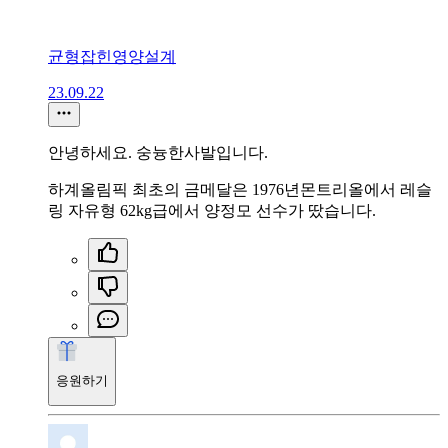
균형잡힌영양설계
23.09.22
안녕하세요. 숭늉한사발입니다.
하계올림픽 최초의 금메달은 1976년몬트리올에서 레슬
링 자유형 62kg급에서 양정모 선수가 땄습니다.
응원하기