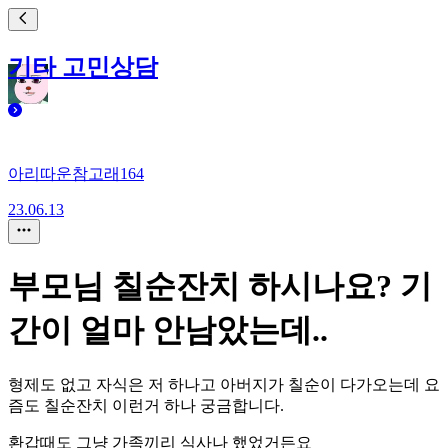
기타 고민상담
아리따운참고래164
23.06.13
부모님 칠순잔치 하시나요? 기
간이 얼마 안남았는데..
형제도 없고 자식은 저 하나고 아버지가 칠순이 다가오는데 요
즘도 칠순잔치 이런거 하나 궁금합니다.
환갑때도 그냥 가족끼리 식사나 했었거든요