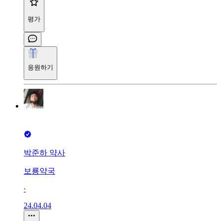
평가
응원하기
박준하 약사
보룡약국
∙
24.04.04