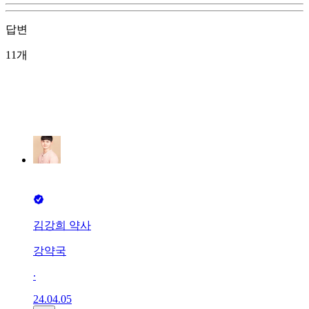
답변
11개
김강희 약사
강약국
∙
24.04.05