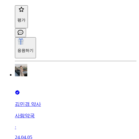
평가
응원하기
김민경 약사
사람약국
∙
24.04.05