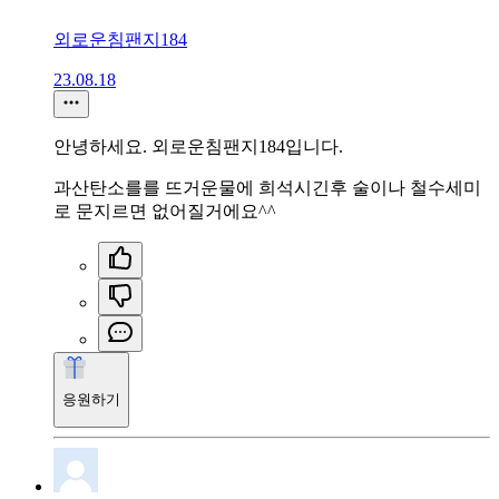
외로운침팬지184
23.08.18
안녕하세요. 외로운침팬지184입니다.
과산탄소를를 뜨거운물에 희석시긴후 술이나 철수세미
로 문지르면 없어질거에요^^
응원하기