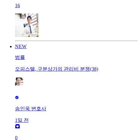
16
NEW
법률
오피스텔, 구분상가의 관리비 분쟁(38)
송인욱 변호사
1일 전
0