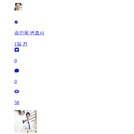
송인욱 변호사
1일 전
0
0
58