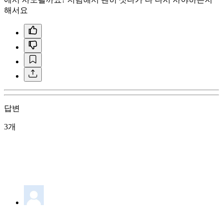
해서요
답변
3개