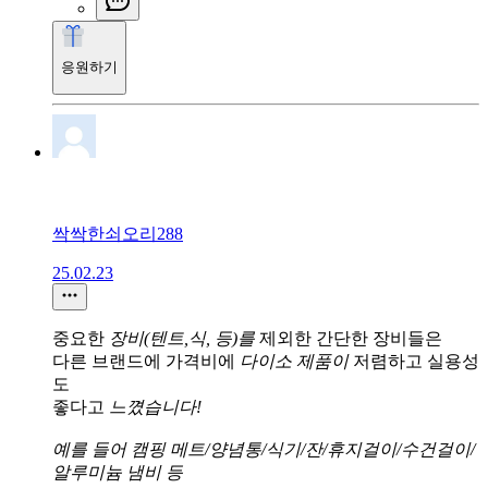
응원하기
싹싹한쇠오리288
25.02.23
중요한
장비(텐트,식, 등)를
제외한 간단한 장비들은
다른 브랜드에 가격비에
다이소 제품이
저렴하고 실용성
도
좋다고
느꼈습니다!
예를 들어
캠핑 메트/양념통/식기/잔/휴지걸이/수건걸이/
알루미늄 냄비 등