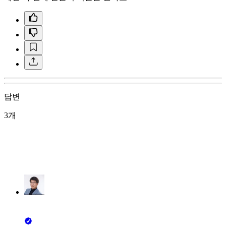
답변
3개