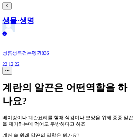
생물·생명
성큼성큼걷는펭귄836
22.12.22
계란의 알끈은 어떤역할을 하
나요?
베이킹이나 계란요리를 할때 식감이나 모양을 위해 종종 알끈
을 제거하는데 먹어도 무방하다고 하죠
계란 속 원래 알끈의 역할은 뭔가요?