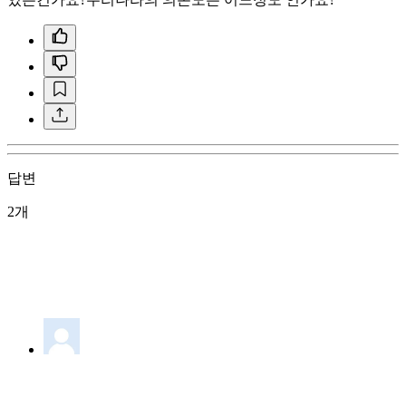
답변
2개