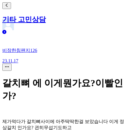
기타 고민상담
비장한침팬지126
23.11.17
갈치뼈 에 이게뭔가요?이빨인
가?
제가먹다가 갈치뼈사이에 아주딱딱한걸 보았습니다 이게 정
상갈치 인가요? 괸히무섭기도하고