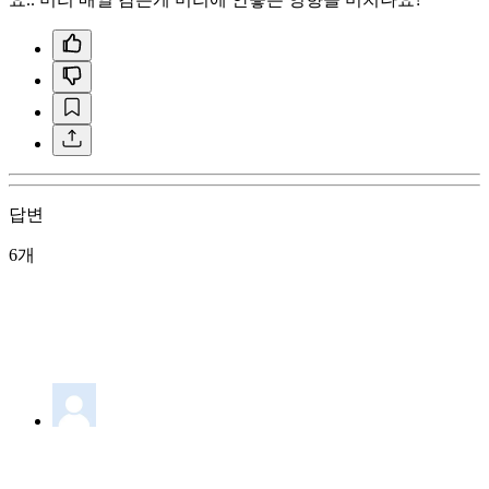
답변
6개