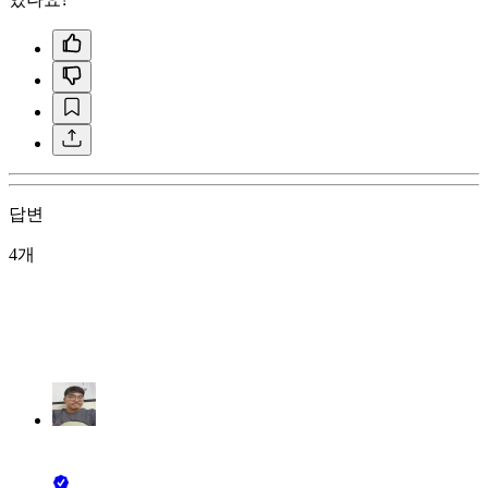
답변
4개